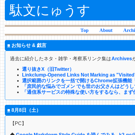
駄文にゅうす
Top
About
Archi
■
お知らせ & 戯言
過去に紹介したネタ・雑学・考察系リンク集は
Archives
選り抜きX（旧Twitter）
Linkclump-Opened Links Not Marking as "Visited
選択範囲のリンクを一括で開けるChrome拡張機能「Lin
「庶民的な悩みでゴメン でも世のお父さんはどうし
「通信系サービスの特殊な使い方をするなら、まず
■
8月8日（土）
【PC】
◆
Google Markdown Style Guide を読んでみる - k2-gc@