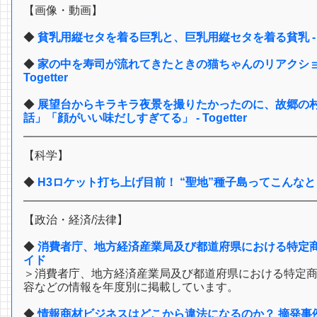
【画像・動画】
◆
貧乳用縦セタを着る巨乳と、巨乳用縦セタを着る貧乳 -
◆
家の中を寿司が流れてきたときの猫ちゃんのリアクショ
Togetter
◆
展望台からキラキラ夜景を撮りたかったのに、故郷の
話」「顔がいい味だしすぎてる」 - Togetter
【科学】
◆
H3ロケット打ち上げ目前！ “聖地”種子島ってこんなところ - S
【政治・経済/法律】
◆
消費者庁、地方経済産業局及び都道府県における特定商
イド
＞消費者庁、地方経済産業局及び都道府県における特定
容などの情報を年度別に掲載しています。
◆
情報商材ビジネスはどこから違法になるのか？ 摘発事