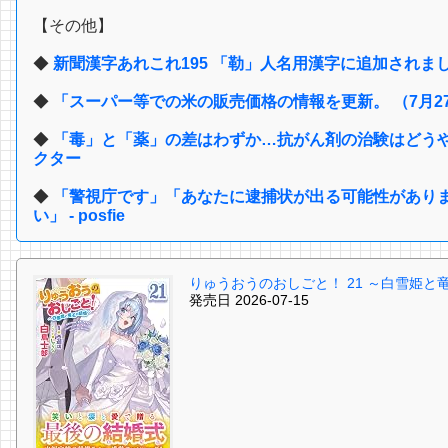
【その他】
◆
新聞漢字あれこれ195 「勒」人名用漢字に追加されまし
◆
「スーパー等での米の販売価格の情報を更新。 （7月2
◆
「毒」と「薬」の差はわずか…抗がん剤の治験はどうやる
クター
◆
「警視庁です」「あなたに逮捕状が出る可能性があり
い」 - posfie
りゅうおうのおしごと！ 21 ～白雪姫と
発売日 2026-07-15