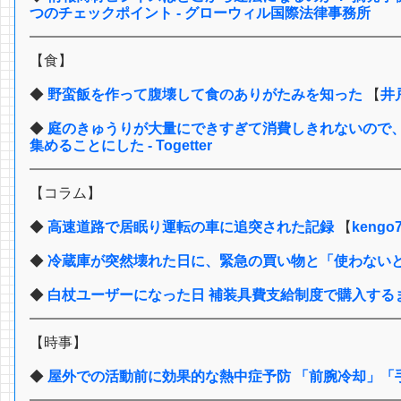
つのチェックポイント - グローウィル国際法律事務所
【食】
◆
野蛮飯を作って腹壊して食のありがたみを知った
【
井
◆
庭のきゅうりが大量にできすぎて消費しきれないので
集めることにした - Togetter
【コラム】
◆
高速道路で居眠り運転の車に追突された記録
【
keng
◆
冷蔵庫が突然壊れた日に、緊急の買い物と「使わない
◆
白杖ユーザーになった日 補装具費支給制度で購入する
【時事】
◆
屋外での活動前に効果的な熱中症予防 「前腕冷却」「手