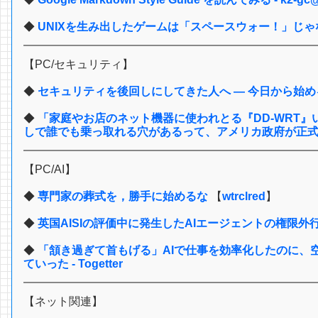
◆
UNIXを生み出したゲームは「スペースウォー！」じ
【PC/セキュリティ】
◆
セキュリティを後回しにしてきた人へ — 今日から始め
◆
「家庭やお店のネット機器に使われとる『DD-WRT
しで誰でも乗っ取れる穴があるって、アメリカ政府が正
【PC/AI】
◆
専門家の葬式を，勝手に始めるな
【
wtrclred
】
◆
英国AISIの評価中に発生したAIエージェントの権限
◆
「頷き過ぎて首もげる」AIで仕事を効率化したのに、
ていった - Togetter
【ネット関連】