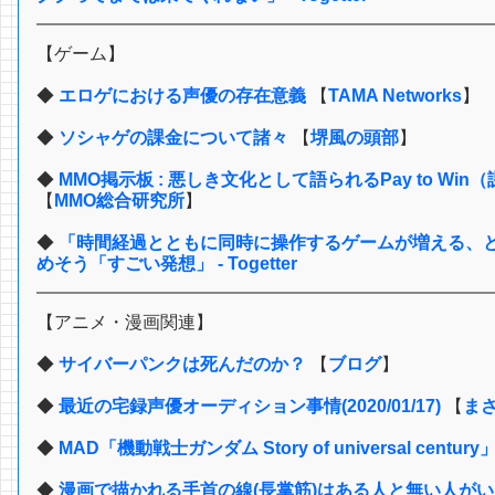
【ゲーム】
◆
エロゲにおける声優の存在意義
【
TAMA Networks
】
◆
ソシャゲの課金について諸々
【
堺風の頭部
】
◆
MMO掲示板 : 悪しき文化として語られるPay to 
【
MMO総合研究所
】
◆
「時間経過とともに同時に操作するゲームが増える、
めそう「すごい発想」 - Togetter
【アニメ・漫画関連】
◆
サイバーパンクは死んだのか？
【
ブログ
】
◆
最近の宅録声優オーディション事情(2020/01/17)
【
まさ
◆
MAD「機動戦士ガンダム Story of universal centur
◆
漫画で描かれる手首の線(長掌筋)はある人と無い人がい