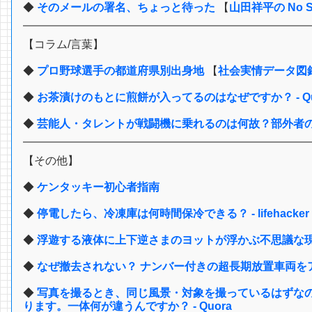
◆
そのメールの署名、ちょっと待った
【
山田祥平の No Sma
【コラム/言葉】
◆
プロ野球選手の都道府県別出身地
【
社会実情データ図
◆
お茶漬けのもとに煎餅が入ってるのはなぜですか？ - Qu
◆
芸能人・タレントが戦闘機に乗れるのは何故？部外者
【その他】
◆
ケンタッキー初心者指南
◆
停電したら、冷凍庫は何時間保冷できる？ - lifehacker
◆
浮遊する液体に上下逆さまのヨットが浮かぶ不思議な現象が発
◆
なぜ撤去されない？ ナンバー付きの超長期放置車両をアチコ
◆
写真を撮るとき、同じ風景・対象を撮っているはずな
ります。一体何が違うんですか？ - Quora