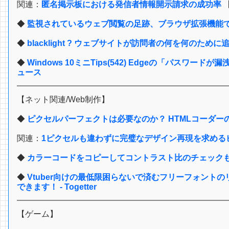
関連：
匿名掲示板における発信者情報開示請求の成功率
◆
監視されているウェブ閲覧の足跡、ブラウザ拡張機能で対
◆
blacklight ? ウェブサイトが訪問者の何を何のた
◆
Windows 10ミニTips(542) Edgeの「パスワ
ュース
【ネット関連/Web制作】
◆
ピクセルパーフェクトは必要なのか？ HTMLコーダーの考え方
関連：
1ピクセルも違わずに完璧なデザイン再現を求めるピク
◆
カラーコードをコピーしてコントラスト比のチェック
◆
Vtuber向けの最低限困らないで済むフリーフォント
できます！ - Togetter
【ゲーム】