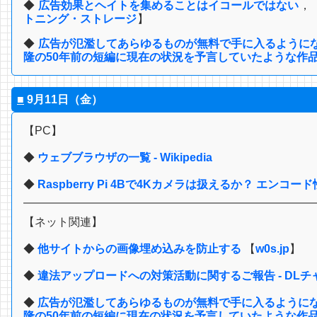
◆
広告効果とヘイトを集めることはイコールではない
，
トニング・ストレージ
】
◆
広告が氾濫してあらゆるものが無料で手に入るようにな
隆の50年前の短編に現在の状況を予言していたような作品があった
■
9月11日（金）
【PC】
◆
ウェブブラウザの一覧 - Wikipedia
◆
Raspberry Pi 4Bで4Kカメラは扱えるか？ エンコ
【ネット関連】
◆
他サイトからの画像埋め込みを防止する
【
w0s.jp
】
◆
違法アップロードへの対策活動に関するご報告 - DLチ
◆
広告が氾濫してあらゆるものが無料で手に入るようにな
隆の50年前の短編に現在の状況を予言していたような作品があった