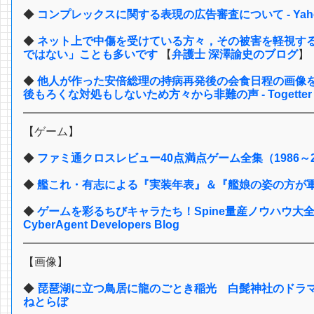
◆
コンプレックスに関する表現の広告審査について - Yah
◆
ネット上で中傷を受けている方々，その被害を軽視す
ではない」ことも多いです
【
弁護士 深澤諭史のブログ
】
◆
他人が作った安倍総理の持病再発後の会食日程の画像
後もろくな対処もしないため方々から非難の声 - Togetter
【ゲーム】
◆
ファミ通クロスレビュー40点満点ゲーム全集（1986～2
◆
艦これ・有志による『実装年表』＆『艦娘の姿の方が軍艦の姿
◆
ゲームを彩るちびキャラたち！Spine量産ノウハウ大
CyberAgent Developers Blog
【画像】
◆
琵琶湖に立つ鳥居に龍のごとき稲光 白髭神社のドラマ
ねとらぼ