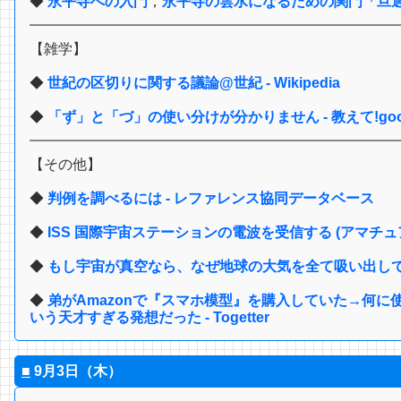
◆
永平寺への入門
，
永平寺の雲水になるための関門「旦
【雑学】
◆
世紀の区切りに関する議論@世紀 - Wikipedia
◆
「ず」と「づ」の使い分けが分かりません - 教えて!go
【その他】
◆
判例を調べるには - レファレンス協同データベース
◆
ISS 国際宇宙ステーションの電波を受信する (アマチュ
◆
もし宇宙が真空なら、なぜ地球の大気を全て吸い出してしま
◆
弟がAmazonで『スマホ模型』を購入していた→何
いう天才すぎる発想だった - Togetter
■
9月3日（木）