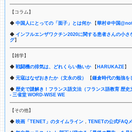
【コラム】
◆
中国人にとっての「面子」とは何か
【
華村＠中国@not
◆
インフルエンザワクチン2020に関する患者さんの小
グ
】
【雑学】
◆
戦闘機の排気は、どれくらい熱いか
【
HARUKAZE
】
◆
元寇はなぜおきたか（文永の役）
【
鎌倉時代の勉強を
◆
歴史で謎解き！フランス語文法（フランス語教育 歴史文
- 三省堂 WORD-WISE WE
【その他】
◆
映画「TENET」のタイムライン
，
TENETの公式FAQ