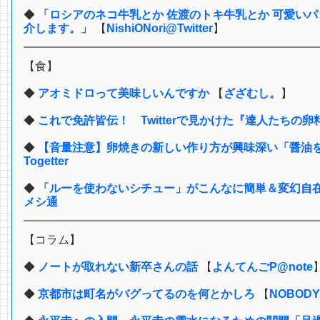
◆
「ロシアのネコ牛乳とか 佐渡のトキ牛乳とか 可愛い
介します。」
【
NishiONori@Twitter
】
【食】
◆
アオミドロって美味しいんですか
【
ざざむし。
】
◆
これで免許皆伝！ Twitterで見かけた『達人たちの卵料理
◆
【音量注意】卵焼きの新しい作り方が興味深い「醤油を
Togetter
◆
「ルーを使わないシチュー」がこんなに簡単＆変幻自在！
メシ通
【コラム】
◆
ノートが取れない新卒さんの話
【
よんてんごP@note
◆
京都市は町名がバグってるのを何とかしろ
【
NOBODY