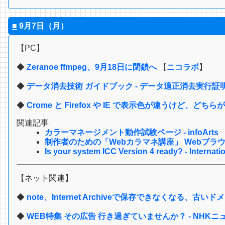
■
9月7日（月）
【PC】
◆
Zeranoe ffmpeg、9月18日に閉鎖へ
【
ニコラボ
】
◆
データ消去技術 ガイドブック - データ適正消去実行証
◆
Crome と Firefox や IE で表示色が違うけど、どち
関連記事
カラーマネージメント動作試験ページ - infoArts
制作者のための「Webカラマネ講座」 Webブラウザ編
Is your system ICC Version 4 ready? - Internat
【ネット関連】
◆
note、Internet Archiveで保存できなくなる、古いド
◆
WEB特集 その広告 行き過ぎていませんか？ - NHKニ