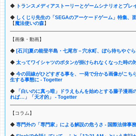
◆
トランスメディアストーリーとゲームシナリオとプレ
◆
しくじり先生の「SEGAのアーケードゲーム」特集、
【
魔法使いの森
】
【画像・動画】
◆
[石川]夏の能登半島・七尾市－穴水町、ぼら待ちやぐら[EOS R5
◆
太ってワイシャツのボタンが掛けられなくなった時の
◆
今の回線がひどすぎる事を、一発で分かる画像がこち
生する事態に - Togetter
◆
「白いのに真っ暗」ドラえもんを始めとする藤子漫画
れば…」「天才的」 - Togetter
【コラム】
◆
専門外の「専門家」による解説の危うさ - 国際法律事