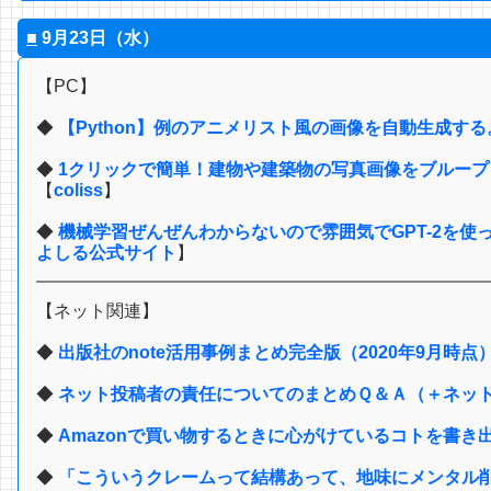
■
9月23日（水）
【PC】
◆
【Python】例のアニメリスト風の画像を自動生成する。 - Ca
◆
1クリックで簡単！建物や建築物の写真画像をブループリ
【
coliss
】
◆
機械学習ぜんぜんわからないので雰囲気でGPT-2を使った日
よしる公式サイト
】
【ネット関連】
◆
出版社のnote活用事例まとめ完全版（2020年9月時点
◆
ネット投稿者の責任についてのまとめＱ＆Ａ（＋ネッ
◆
Amazonで買い物するときに心がけているコトを書き
◆
「こういうクレームって結構あって、地味にメンタル