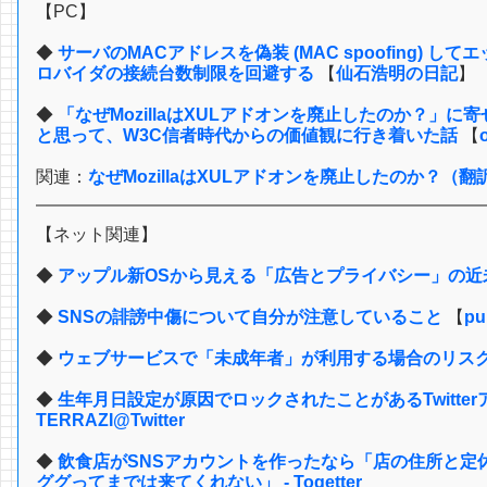
【PC】
◆
サーバのMACアドレスを偽装 (MAC spoofing) 
ロバイダの接続台数制限を回避する
【
仙石浩明の日記
】
◆
「なぜMozillaはXULアドオンを廃止したのか？」
と思って、W3C信者時代からの価値観に行き着いた話
【
関連：
なぜMozillaはXULアドオンを廃止したのか？（翻訳） - 
【ネット関連】
◆
アップル新OSから見える「広告とプライバシー」の近未来 - M
◆
SNSの誹謗中傷について自分が注意していること
【
pu
◆
ウェブサービスで「未成年者」が利用する場合のリスク
◆
生年月日設定が原因でロックされたことがあるTwitter
TERRAZI@Twitter
◆
飲食店がSNSアカウントを作ったなら「店の住所と定
ググってまでは来てくれない」 - Togetter