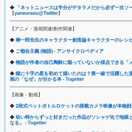
◆
「ネットニュースは半分がデタラメだから必ず一次ソ
【
yaneuraou@Twitter
】
【アニメ・漫画関連/創作関連】
◆
榊一郎先生のキャラクター創造論キャラクターのレシピ - T
◆
ご都合主義 (物語) - アンサイクロペディア
◆
物語が作者の自己陶酔に陥っていないか採点できる「メアリー
◆
瞳に十字の星を初めて描いたのは？第一線で活躍した
画の「なぜ」が分かる本 - Togetter
【画像・動画】
◆
2段式ペットボトルロケットの搭載カメラ映像が本物顔
◆
幼い時からずっと好きだった作品がソシャゲ化で地獄
なる」 - Togetter