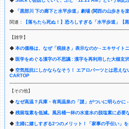
◆
Slackで会話していて、ふと「12:21 AM」という表
◆
「黒部川 下の廊下と水平歩道」劇場
(
関西の山歩きを
関連：
【落ちたら死ぬ！】恐ろしすぎる「水平歩道」【黒部ダ
【雑学】
◆
本の価格は、なぜ「税抜き」表示なのか - エキサイト
◆
医学をめぐる漢字の不思議 : 漢字を再利用した大槻玄沢
◆
空気抵抗にしかならなそう！ エアロパーツとは思えない
CARTOP
【その他】
◆
なぜ高温？兵庫・有馬温泉の「謎」がついに明らかに - N
◆
残留塩素を低減。風呂桶一杯の水道水の脱塩素に必要
◆
主婦に嬉しすぎる2つのメリット！「家事の手伝い」をポ