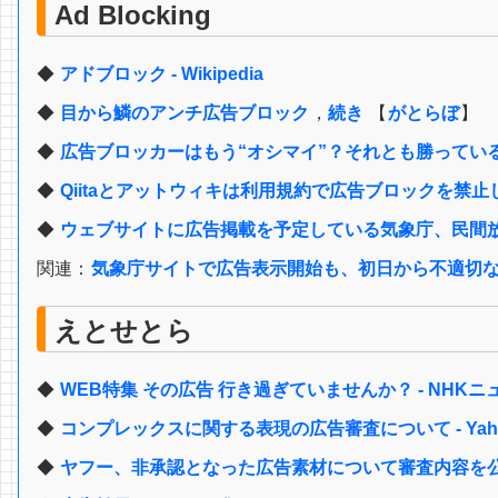
Ad Blocking
◆
アドブロック - Wikipedia
◆
目から鱗のアンチ広告ブロック
，
続き
【
がとらぼ
】
◆
広告ブロッカーはもう“オシマイ”？それとも勝っているのか
◆
Qiitaとアットウィキは利用規約で広告ブロックを禁止
◆
ウェブサイトに広告掲載を予定している気象庁、民間放送
関連：
気象庁サイトで広告表示開始も、初日から不適切な広告
えとせとら
◆
WEB特集 その広告 行き過ぎていませんか？ - NHKニ
◆
コンプレックスに関する表現の広告審査について - Yah
◆
ヤフー、非承認となった広告素材について審査内容を公開