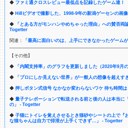
◆
ファミ通クロスレビュー最低点を記録したゲーム達！
◆
Hi8ビデオで撮影した、1998-9年の新潟ゲーセンの画像集 - 
◆
「とある方がモンハンやめちゃった理由」への賛否両論
Togetter
関連：
「最高に面白いのは、上手にできなかったゲームが、
【その他】
◆
「内閣支持率」のグラフを更新しました（2020年9月
◆
「プロにしか見えない世界」が一般人の想像を超えすぎ 7
◆
押しボタン式信号 なかなか変わらないワケ 待ち時間はど
◆
量子テレポーションで転送される前と後の人は本当に
の」 - Togetter
◆
子猫にトイレを覚えさせるとき猫砂やシートの上で『
な猫ちゃんは自力で排泄が上手くできず…」 - Togetter