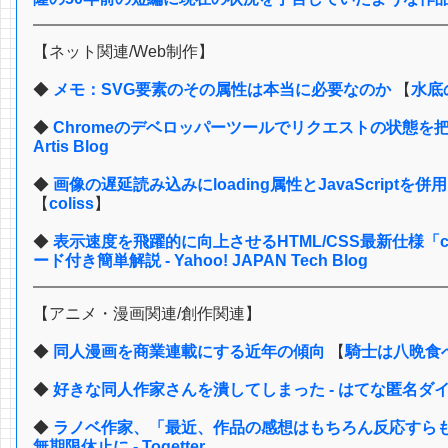
【ネット関連/Web制作】
◆
メモ：SVG要素のその属性は本当に必要なのか
【
水底
◆
Chromeのデベロッパーツールでリクエストの状態を把
Artis Blog
◆
画像の遅延読み込みにloading属性とJavaScrip
【
coliss
】
◆
表示速度を飛躍的に向上させるHTML/CSS最新仕様「content-v
ード付き簡単解説 - Yahoo! JAPAN Tech Blog
【アニメ・漫画関連/創作関連】
◆
同人漫画を商業連載にする近年の傾向
【
騎士は八晩食
◆
好きな同人作家さんを潰してしまった - はてな匿名ダ
◆
ラノベ作家、「最近、作品の感想はもちろん反応すら
無期限休止に - Togetter