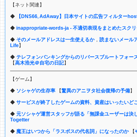
【ネット関連】
◆
【DNS66, AdAway】日本サイトの広告フィルターhosts.t
◆
inappropriate-words-ja - 不適切表現をまとめ
◆
そのメールアドレスは一生使えるか
，
読まないメール
Life
】
◆
テレフォンバンキングからのリバースブルートフォー
【
高木浩光＠自宅の日記
】
【ゲーム】
◆
ソシャゲの生存率
【
驚異のアニヲタ社会復帰の予備
】
◆
サービスが終了したゲームの資料、資産はいったいど
◆
元ソシャゲ運営スタッフが語る「無課金ユーザーは決し
Togetter
◆
魔王はいつから「ラスボスの代名詞」になったのか
【