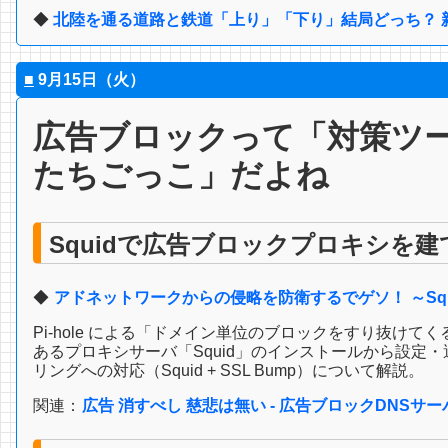
◆
北陸を通る道路と鉄道「上り」「下り」結局どっち？ 新
■
9月15日（火）
広告ブロックって「対策ツ
たちごっこ」だよね
Squidで広告ブロックプロキシを建
◆
アドネットワークからの侵略を防衛するでゲソ！ ～Sq
Pi-hole による「ドメイン単位のブロックをすり抜け
あるプロキシサーバ「Squid」のインストールから設定・運
リングへの対応（Squid + SSL Bump）について解説。
関連：
広告 消すべし 慈悲は無い - 広告ブロックDNSサーバ