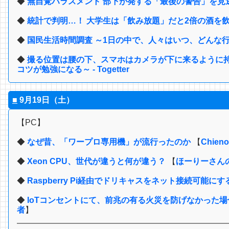
◆
無自覚ハラスメント 部下が発する「最後の警告」を見逃すな
◆
統計で判明…！ 大学生は「飲み放題」だと2倍の酒を飲む
◆
国民生活時間調査 ～1日の中で、人々はいつ、どんな行
◆
撮る位置は腰の下、スマホはカメラが下に来るように持つe
コツが勉強になる～ - Togetter
■
9月19日（土）
【PC】
◆
なぜ昔、「ワープロ専用機」が流行ったのか
【
Chieno
◆
Xeon CPU、世代が違うと何が違う？
【
ほーりーさん
◆
Raspberry Pi経由でドリキャスをネット接続可能にす
◆
IoTコンセントにて、前兆の有る火災を防げなかった
者
】