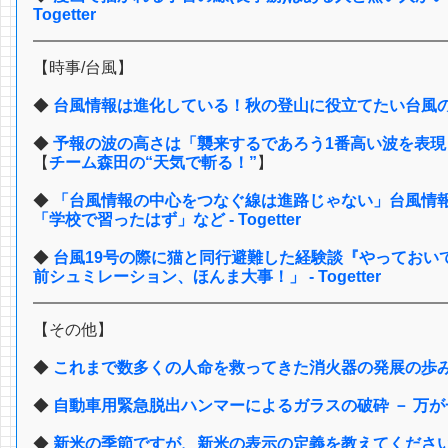
Togetter
【時事/台風】
◆
台風情報は進化している！秋の登山に役立てたい台風の知
◆
予報の波の高さは「襲来するであろう1番高い波を表
【
チーム森田の“天気で斬る！”
】
◆
「台風情報の中心をつなぐ線は進路じゃない」台風情
「学校で習ったはず」など - Togetter
◆
台風19号の際に猫と同行避難した経験談『やっておい
前シュミレーション、ほんま大事！」 - Togetter
【その他】
◆
これまで数多くの人命を救ってきた消火器の発展の歩
◆
自動車用緊急脱出ハンマーによるガラスの破砕 － 万が
◆
新米の季節ですが、新米の表示の定義を教えてくださ