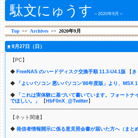
駄文にゅうす
～2020年9月～
Top
Archives
2020年9月
■
9月27日（日）
【PC】
◆
FreeNAS のハードディスク交換手順 11.3-U4.1版
【
き
◆
「よいパソコン 悪いパソコン’86年度版」より、MSX
◆
「これは実体験に基づいて書いています。フォートナ
でほしい。」
【
HbF0nX_@Twitter
】
【ネット関連】
◆
発信者情報開示に係る意見照会書が届いた方へ（まと