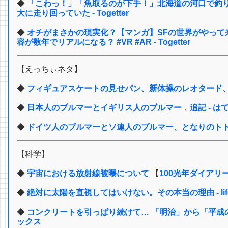
◆
「こわっ！」「魚取るのが下手！」北海道の河口で釣
大に走り回っていた - Togetter
◆
オチがまさかの現実化？【マンガ】SFの世界がやって
容が数年でリアルになる？ #VR #AR - Togetter
【えっちぃネタ】
◆
フィギュアスケートの見せパン、新体操のレオタード、
◆
日本人のブルマーとイギリス人のブルマー
，
追記 - 
◆
ドイツ人のブルマーとソ連人のブルマー、となりのト
【科学】
◆
宇宙における放射線被曝について
【
100光年ダイアリ
◆
絶対に太陽を直視してはいけない。その本当の理由 - lifeh
◆
コンクリートを引っぱり続けて… 「明治」から「平成の
ックス