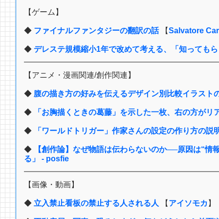
【ゲーム】
◆
ファイナルファンタジーの翻訳の話
【
Salvatore Ca
◆
デレステ規模縮小1年で改めて考える、「知ってもら
【アニメ・漫画関連/創作関連】
◆
腹の描き方の好みを伝えるデザイン別比較イラストの引用
◆
「お胸描くときの葛藤」を示した一枚、右の方がリアルで
◆
「ワールドトリガー」作家さんの設定の作り方の説
◆
【創作論】なぜ物語は伝わらないのか──原因は“情
る」 - posfie
【画像・動画】
◆
立入禁止看板の禁止する人される人
【
アイソモカ
】