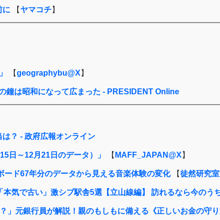
前に
【
ヤマコチ
】
」
【
geographybu@X
】
昭和になって広まった - PRESIDENT Online
？ - 政府広報オンライン
15日～12月21日のデータ）」
【
MAFF_JAPAN@X
】
ボード67年分のデータから見える音楽体験の変化
【
徒然研究室@
の「本気で古い」激シブ駅舎5選【立山線編】 訪れるなら今のうち
」元銀行員が解説！親のもしもに備える《正しいお金の守り方》（L