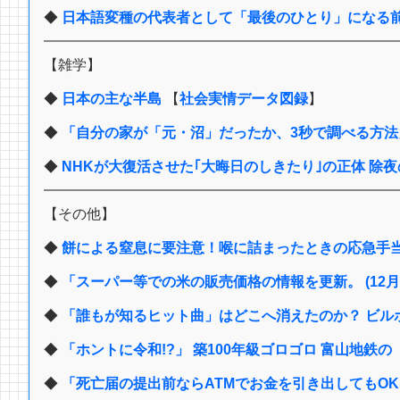
◆
日本語変種の代表者として「最後のひとり」になる
【雑学】
◆
日本の主な半島
【
社会実情データ図録
】
◆
「自分の家が「元・沼」だったか、3秒で調べる方法
◆
NHKが大復活させた｢大晦日のしきたり｣の正体 除夜の鐘は
【その他】
◆
餅による窒息に要注意！喉に詰まったときの応急手当は
◆
「スーパー等での米の販売価格の情報を更新。 (12月
◆
「誰もが知るヒット曲」はどこへ消えたのか？ ビル
◆
「ホントに令和!?」 築100年級ゴロゴロ 富山地鉄
◆
「死亡届の提出前ならATMでお金を引き出してもOK？