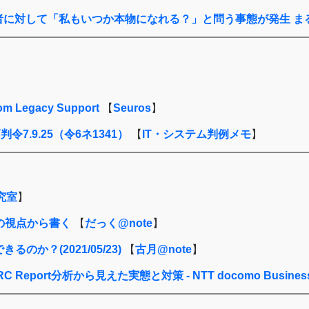
の開発者に対して「私もいつか本物になれる？」と問う事態が発生 まるで名
rom Legacy Support
【
Seuros
】
.9.25（令6ネ1341）
【
IT・システム判例メモ
】
究室
】
の視点から書く
【
だっく@note
】
るのか？(2021/05/23)
【
古月@note
】
t分析から見えた実態と対策 - NTT docomo Business Eng