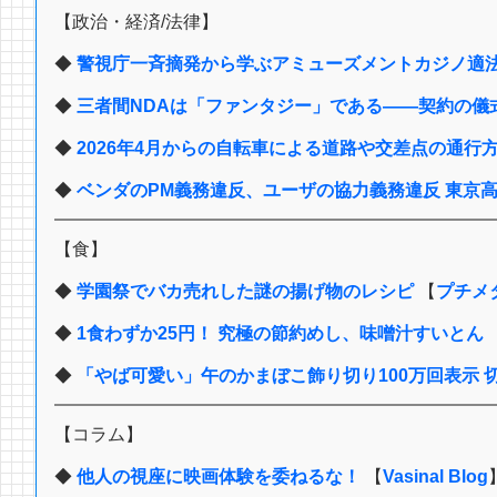
【政治・経済/法律】
◆
警視庁一斉摘発から学ぶアミューズメントカジノ適法
◆
三者間NDAは「ファンタジー」である――契約の儀
◆
2026年4月からの自転車による道路や交差点の通行方
◆
ベンダのPM義務違反、ユーザの協力義務違反 東京高判令7
【食】
◆
学園祭でバカ売れした謎の揚げ物のレシピ
【
プチメタ
◆
1食わずか25円！ 究極の節約めし、味噌汁すいとん
◆
「やば可愛い」午のかまぼこ飾り切り100万回表示 切り方を
【コラム】
◆
他人の視座に映画体験を委ねるな！
【
Vasinal Blog