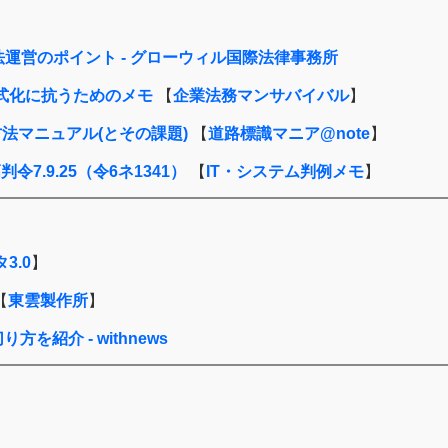
運営のポイント - グローウィル国際法律事務所
式化に抗うためのメモ
【
企業法務マンサバイバル
】
法マニュアル(とその課題)
【
道路標識マニア@note
】
.9.25（令6ネ1341）
【
IT・システム判例メモ
】
3.0
】
【
東雲製作所
】
紹介 - withnews
】