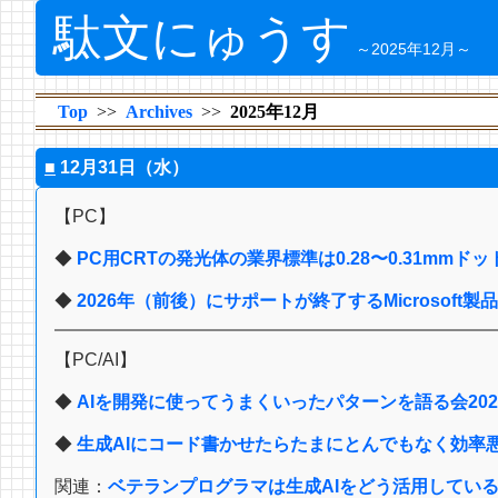
駄文にゅうす
～2025年12月～
Top
Archives
2025年12月
■
12月31日（水）
【PC】
◆
PC用CRTの発光体の業界標準は0.28〜0.31mm
◆
2026年（前後）にサポートが終了するMicrosoft
【PC/AI】
◆
AIを開発に使ってうまくいったパターンを語る会202
◆
生成AIにコード書かせたらたまにとんでもなく効率
関連：
ベテランプログラマは生成AIをどう活用してい