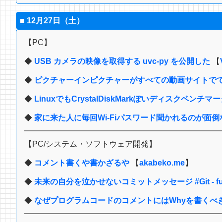
■
12月27日（土）
【PC】
◆
USB カメラの映像を取得する uvc-py を公開した
【
◆
ピクチャーインピクチャーがすべての動画サイトで
◆
LinuxでもCrystalDiskMarkぽいディスクベンチ
◆
家に来た人に毎回Wi-Fiパスワード聞かれるのが面倒なので、
【PC/システム・ソフトウェア開発】
◆
コメント書くや書かざるや
【
akabeko.me
】
◆
未来の自分を泣かせないコミットメッセージ #Git - fujit
◆
なぜプログラムコードのコメントにはWhyを書くべ