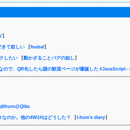
V
】
できて欲しい
【
fsubal
】
マークしたい
【
動かざることバグの如し
】
QR化したら謎の歓迎ページが爆誕した #JavaScript - mamo
huro@Qiita
きなのか。他の4W1Hはどうした？
【
t-hom’s diary
】