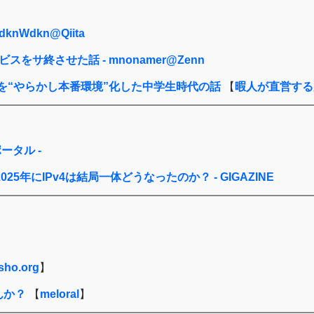
nWdkn@Qiita
サ終させた話 - mnonamer@Zenn
クを“やらかし本番環境”化した中学生時代の話
【
暇人が直営する
ータル -
5年にIPv4は結局一体どうなったのか？ - GIGAZINE
sho.org
】
んか？
【
meloral
】