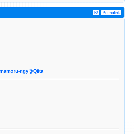
B!
Permalink
ru-ngy@Qiita