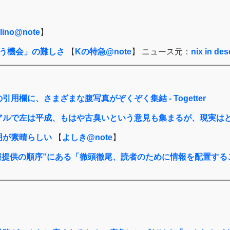
rlino@note
】
う機会」の難しさ
【
Kの特急@note
】 ニュース元：
nix in des
欄に、さまざまな腹写真がぞくぞく集結 - Togetter
左は平成、もはや古臭いという意見も集まるが、現実はどうなのか
明が素晴らしい
【
よしき@note
】
報提供の順序”にある「徹頭徹尾、読者のために情報を配置す