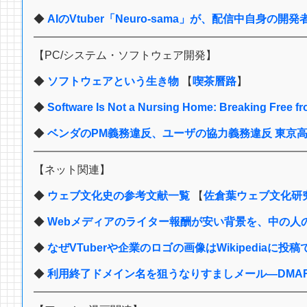
◆
AIのVtuber「Neuro-sama」が、配信中自身
【PC/システム・ソフトウェア開発】
◆
ソフトウェアという生き物
【
喫茶曆路
】
◆
Software Is Not a Nursing Home: Breaking Free f
◆
ベンダのPM義務違反、ユーザの協力義務違反 東京高判令7
【ネット関連】
◆
ウェブ文化史の参考文献一覧
【
佐倉葉ウェブ文化研
◆
Webメディアのライター報酬が安い背景を、中の人
◆
なぜVTuberや企業のロゴの画像はWikipediaに投稿でき
◆
利用終了ドメイン名を狙うなりすましメール―DMARC Repor