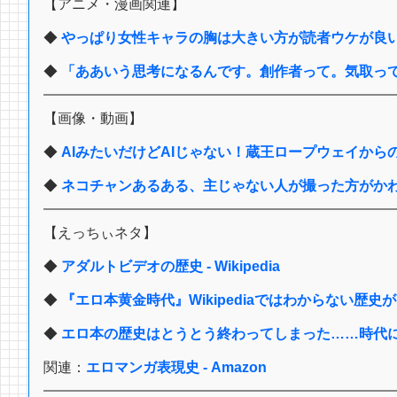
【アニメ・漫画関連】
◆
やっぱり女性キャラの胸は大きい方が読者ウケが良いの
◆
「ああいう思考になるんです。創作者って。気取っ
【画像・動画】
◆
AIみたいだけどAIじゃない！蔵王ロープウェイからの圧
◆
ネコチャンあるある、主じゃない人が撮った方がかわいい
【えっちぃネタ】
◆
アダルトビデオの歴史 - Wikipedia
◆
『エロ本黄金時代』Wikipediaではわからない歴史があ
◆
エロ本の歴史はとうとう終わってしまった……時代に刻まれ
関連：
エロマンガ表現史 - Amazon