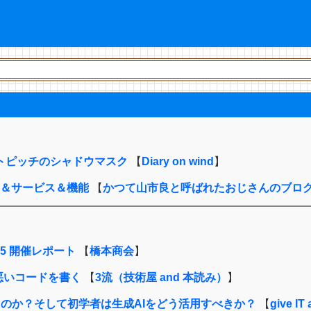
ドットピッチのシャドウマスク
【
Diary on wind
】
製品＆サービス＆機能
【
かつて山市良と呼ばれたおじさんのブロ
5 開催レポート
【
橋本商会
】
悪いコードを書く
【
3流（技術屋 and 本読み）
】
るのか？そして初学者は生成AIをどう活用すべきか？
【
give IT 