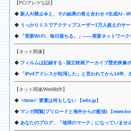
【PC/アレゲな話】
◆
新人AI禁止令と、その結果の答え合わせ #生成AI - Wdk
◆
うっかりミスでアクティブユーザー1万人超えのサービスを
◆
「実家Wi-Fi、毎日落ちる。」――実家ネットワー
【ネット関連】
◆
フィルムは記録する - 国立映画アーカイブ歴史映像ポ
◆
「IPv4アドレスが枯渇した」と言われてから14年、202
【ネット関連/Web制作】
◆
`<time>` 要素は何もしない
【
w0s.jp
】
◆
マンガ閲覧(プリロードと海外からの配信)
【
www.ko
◆
あなたのブログ、「地球のマーク」になっていませ