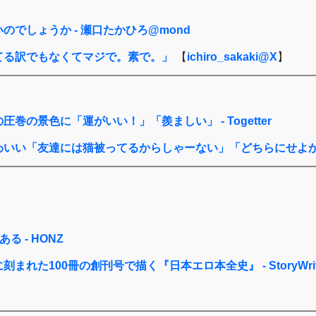
でしょうか - 瀬口たかひろ@mond
てる訳でもなくてマジで。素で。」
【
ichiro_sakaki@X
】
巻の景色に「運がいい！」「羨ましい」 - Togetter
「友達には猫被ってるからしゃーない」「どちらにせよかわいい」 
る - HONZ
た100冊の創刊号で描く『日本エロ本全史』 - StoryWrit