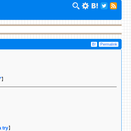
B!
Permalink
グ
】
a try
】