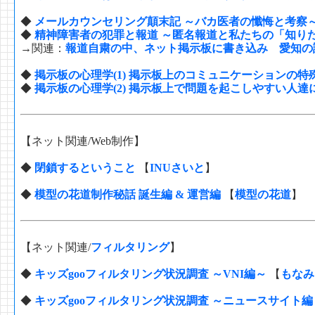
◆
メールカウンセリング顛末記 ～バカ医者の懺悔と考察
◆
精神障害者の犯罪と報道 ～匿名報道と私たちの「知り
→関連：
報道自粛の中、ネット掲示板に書き込み 愛知
◆
掲示板の心理学(1) 掲示板上のコミュニケーションの特
◆
掲示板の心理学(2) 掲示板上で問題を起こしやすい人達
【ネット関連/Web制作】
◆
閉鎖するということ
【
INUさいと
】
◆
模型の花道制作秘話 誕生編 & 運営編
【
模型の花道
】
【ネット関連/
フィルタリング
】
◆
キッズgooフィルタリング状況調査 ～VNI編～
【
もなみ
◆
キッズgooフィルタリング状況調査 ～ニュースサイト編～(4