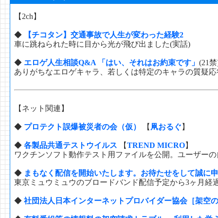
【2ch】
◆
【チコタン】交通事故で人生が変わった経験2
車に跳ねられた時に目から光が飛び出ました(実話)
◆
エロゲ人生相談Q&A 「はい、それはお約束です」
(21禁
ありがちなエロゲキャラ、若しくは特定のキャラの質疑応
【ネット関連】
◆
プロテクト誤爆被災者の会（仮）
【
凧おるぐ
】
◆
各製品共通テストウイルス
【
TREND MICRO
】
ワクチンソフト動作テスト用ファイルを公開。ユーザーの
◆
まもなく配信を開始いたします。お待たせをして誠に
東京ミュウミュウのブロードバンド配信予定から3ヶ月経
◆
社団法人日本インターネットプロバイダー協会［架空