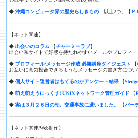
◆
沖縄コンピュータ界の歴史らしきもの
以上2つ、【
Ｐ
【ネット関連】
◆
出会いのコラム
【
チャーミーラブ
】
出会い系サイトで好感を持たれやすいメールやプロフィー
◆
プロフィール/メッセージ作成 必勝講座ダイジェスト
【
お互いに意気投合できるようなメッセージの書き方につい
◆
個人サイト運営者はもてるのかアンケート結果
【
Sledg
◆
萌え萌えうにっくす! UNIXネットワーク管理ガイド
【
◆
実は３月２６日の朝、交通事故に遭いました。
【
バー
【ネット関連/Web制作】