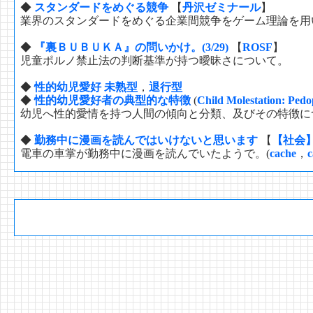
◆
スタンダードをめぐる競争
【
丹沢ゼミナール
】
業界のスタンダードをめぐる企業間競争をゲーム理論を用
◆
『裏ＢＵＢＵＫＡ』の問いかけ。(3/29)
【
ROSF
】
児童ポルノ禁止法の判断基準が持つ曖昧さについて。
◆
性的幼児愛好 未熟型
，
退行型
◆
性的幼児愛好者の典型的な特徴
(
Child Molestation: Pedo
幼児へ性的愛情を持つ人間の傾向と分類、及びその特徴に
◆
勤務中に漫画を読んではいけないと思います
【
【社会
電車の車掌が勤務中に漫画を読んでいたようで。(
cache
，
c