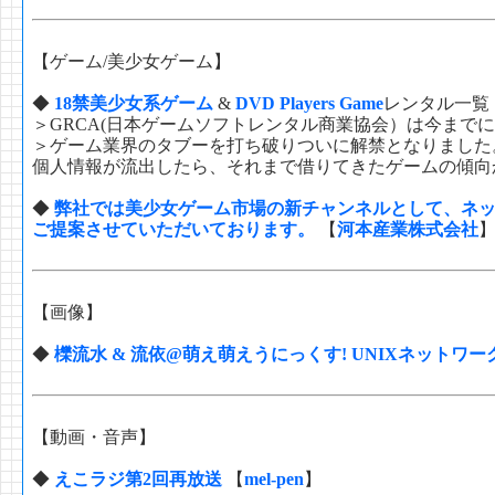
【ゲーム/美少女ゲーム】
◆
18禁美少女系ゲーム
&
DVD Players Game
レンタル一覧
＞GRCA(日本ゲームソフトレンタル商業協会）は今まで
＞ゲーム業界のタブーを打ち破りついに解禁となりました
個人情報が流出したら、それまで借りてきたゲームの傾向
◆
弊社では美少女ゲーム市場の新チャンネルとして、ネ
ご提案させていただいております。
【
河本産業株式会社
【画像】
◆
櫟流水 & 流依@萌え萌えうにっくす! UNIXネットワ
【動画・音声】
◆
えこラジ第2回再放送
【
mel-pen
】