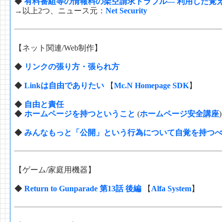
◆
有料番組等の情報料の架空請求トラブル― 利用した覚
→以上2つ、ニュース元：
Net Security
【ネット関連/Web制作】
◆
リンクの張り方・張られ方
◆
Linkは自由でありたい
【
Mc.N Homepage SDK
】
◆
自由と責任
◆
ホームページを持つということ
(
ホームページ安全講座
◆
みんなもっと「公開」という行為について自覚を持つ
【ゲーム/家庭用機器】
◆
Return to Gunparade 第13話 後編
【
Alfa System
】