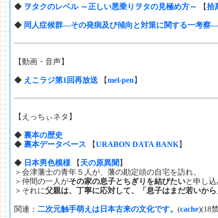
◆
ヲタクのレベル ～正しい悪乗りヲタの見極め方～
【
拾
◆
同人症候群―その発病及び傾向と対策に関する一考察
【動画・音声】
◆
えこラジ第1回再放送
【
mel-pen
】
【えっちぃネタ】
◆
裏本の歴史
◆
裏本データベース
【
URABON DATA BANK
】
◆
日本男色模様
【
天の原異聞
】
＞会津藩士の青年５人が、藩の勘定頭の自宅を訪れ、
＞仲間の一人が
その家の息子とちぎりを結びたい
と申し込
＞それに
父親は、丁寧に応対して、「息子はまだ若いから
関連：
二次元触手萌えは日本古来の文化です。
(
cache
)(18禁