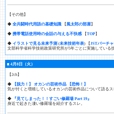
【その他】
◆
全共闘時代用語の基礎知識
【
風太郎の部屋
】
◆
携帯電話使用時の会話の与える不快感
【
TOP
】
◆
イラストで見る未来予測
(
未来技術年表
) 【
JSTバーチ
文部科学省科学技術政策研究所が5年ごとに実施している技
■
4月8日（火）
【2ch】
◆
【脱力！】 オカンの芸術作品 【恐怖！】
気が付くと増殖しているオカンの芸術作品について語るス
◆
『見てしまった！！すごい修羅場 Part 19』
身近で起きた凄い修羅場を紹介するスレ。