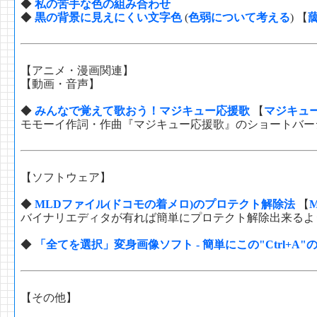
◆
私の苦手な色の組み合わせ
◆
黒の背景に見えにくい文字色
(
色弱について考える
) 【
【アニメ・漫画関連】
【動画・音声】
◆
みんなで覚えて歌おう！マジキュー応援歌
【
マジキュ
モモーイ作詞・作曲『マジキュー応援歌』のショートバー
【ソフトウェア】
◆
MLDファイル(ドコモの着メロ)のプロテクト解除法
【
M
バイナリエディタが有れば簡単にプロテクト解除出来るよ
◆
「全てを選択」変身画像ソフト - 簡単にこの"Ctrl+
【その他】