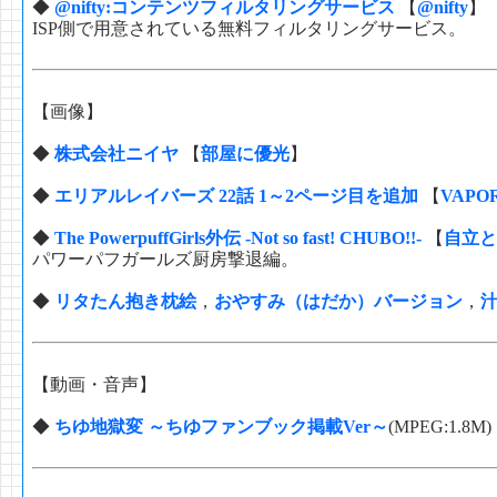
◆
@nifty:コンテンツフィルタリングサービス
【
@nifty
】
ISP側で用意されている無料フィルタリングサービス。
【画像】
◆
株式会社ニイヤ
【
部屋に優光
】
◆
エリアルレイバーズ 22話 1～2ページ目を追加
【
VAPOR
◆
The PowerpuffGirls外伝 -Not so fast! CHUBO!!-
【
自立と
パワーパフガールズ厨房撃退編。
◆
リタたん抱き枕絵
，
おやすみ（はだか）バージョン
，
【動画・音声】
◆
ちゆ地獄変 ～ちゆファンブック掲載Ver～
(MPEG:1.8M)