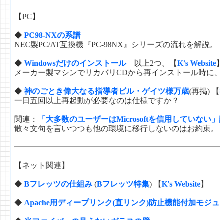
【PC】
◆
PC98-NXの系譜
NEC製PC/AT互換機『PC-98NX』シリーズの流れを解説。
◆
Windowsだけのインストール
以上2つ、【
K's Website
メーカー製マシンでリカバリCDから再インストール時に
◆
神のごとき偉大なる指導者ビル・ゲイツ様万歳
(再掲) 【
一日五回以上再起動が必要なのは仕様ですか？
関連：
「大多数のユーザーはMicrosoftを信用していな
散々文句を言いつつも他の環境に移行しないのはお約束。
【ネット関連】
◆
Bフレッツの仕組み
(
Bフレッツ特集
) 【
K's Website
】
◆
Apache用ディープリンク(直リンク)防止機能付加モジ