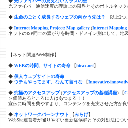
◆
光ファイバーの見えないガラスの壁
光ファイバー通信速度の理論上の限界とそのボトルネック
◆
生命のごとく成長するウェブの向かう先は？
以上2つ
◆
Internet Mapping Project: Map gallery
(
Internet Mapping 
ネットのISP同士の繋がりを時間・ドメイン別にして、地
【ネット関連/Web制作】
◆
WEBの時間、サイトの寿命
【
hirax.net
】
◆
個人ウェブサイトの寿命
◆
ウチもやってます、なんて言うな
【
Innovative-innovati
◆
究極のアクセスアップ
(
アクセスアップの基礎講座
) 【
C
＞価値あるところに人はあつまる！！
宣伝に時間を費やすより、コンテンツを充実させた方が良
◆
ネットワークバーンナウト
【
みらげ
】
WebSite運営者が陥りやすい更新症候群とその対処法につ