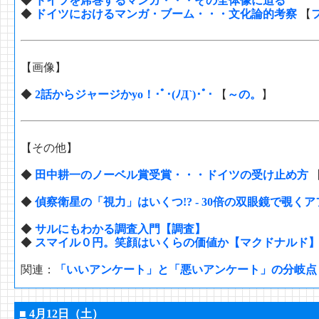
◆
ドイツを席巻するマンガ・・・その全体像に迫る
◆
ドイツにおけるマンガ・ブーム・・・文化論的考察
【
【画像】
◆
2話からジャージかyo！･ﾟ･(ﾉД`)･ﾟ･
【
～の。
】
【その他】
◆
田中耕一のノーベル賞受賞・・・ドイツの受け止め方
◆
偵察衛星の「視力」はいくつ!? - 30倍の双眼鏡で覗くア
◆
サルにもわかる調査入門【調査】
◆
スマイル０円。笑顔はいくらの価値か【マクドナルド
関連：
「いいアンケート」と「悪いアンケート」の分岐点
■
4月12日（土）