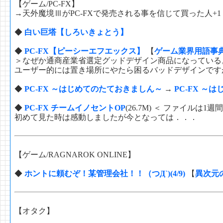
【ゲーム/PC-FX】
→天外魔境ⅢがPC-FXで発売される事を信じて買った人+1
◆
白い巨塔【しろいきょとう】
◆
PC-FX【ピーシーエフエックス】
【
ゲーム業界用語事
＞なぜか通商産業省選定グッドデザイン商品になっている
ユーザー的には置き場所にやたら困るバッドデザインです
◆
PC-FX ～はじめてのたておきましん～
→
PC-FX ～
◆
PC-FX チームイノセントOP
(26.7M) ＜ ファイルは
初めて見た時は感動しましたが今となっては．．．
【ゲーム/RAGNAROK ONLINE】
◆
ホントに頼むぞ！某管理会社！！（つД`)(4/9)
【
異次元
【オタク】