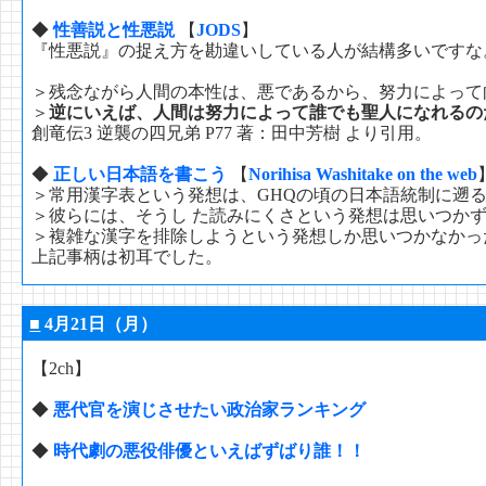
◆
性善説と性悪説
【
JODS
】
『性悪説』の捉え方を勘違いしている人が結構多いですな
＞残念ながら人間の本性は、悪であるから、努力によって
＞
逆にいえば、人間は努力によって誰でも聖人になれるの
創竜伝3 逆襲の四兄弟 P77 著：田中芳樹 より引用。
◆
正しい日本語を書こう
【
Norihisa Washitake on the web
＞常用漢字表という発想は、GHQの頃の日本語統制に遡
＞彼らには、そうし た読みにくさという発想は思いつか
＞複雑な漢字を排除しようという発想しか思いつかなかっ
上記事柄は初耳でした。
■
4月21日（月）
【2ch】
◆
悪代官を演じさせたい政治家ランキング
◆
時代劇の悪役俳優といえばずばり誰！！