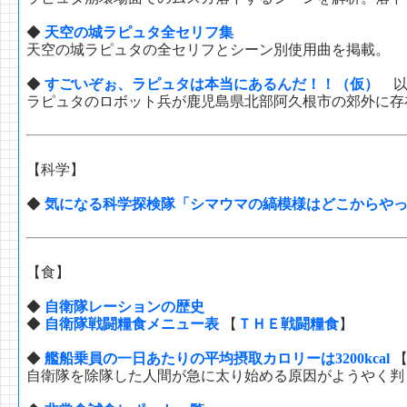
◆
天空の城ラピュタ全セリフ集
天空の城ラピュタの全セリフとシーン別使用曲を掲載。
◆
すごいぞぉ、ラピュタは本当にあるんだ！！（仮）
以
ラピュタのロボット兵が鹿児島県北部阿久根市の郊外に存
【科学】
◆
気になる科学探検隊「シマウマの縞模様はどこからや
【食】
◆
自衛隊レーションの歴史
◆
自衛隊戦闘糧食メニュー表
【
ＴＨＥ戦闘糧食
】
◆
艦船乗員の一日あたりの平均摂取カロリーは3200kcal
自衛隊を除隊した人間が急に太り始める原因がようやく判