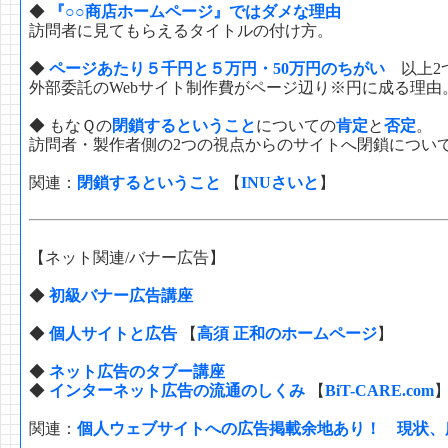
◆
『○○商店ホームページ』ではダメな理由
訪問者に見てもらえるタイトルの付け方。
◆
ページあたり５千円と５万円・50万円のちがい
以上2
外部委託のWebサイト制作費がページ辺り※円に成る理由
◆ もなＱの
閉鎖するということ
についての
肯定
と
否定
。 
訪問者・製作者側の2つの視点からのサイトへ閉鎖につい
関連：
閉鎖するということ
【
INUさいと
】
【ネット関連/バナー広告】
◆
初級バナー広告講座
◆
個人サイトと広告
【
高須 正和のホームページ
】
◆
ネット広告のタブー講座
◆
インターネット広告の流通のしくみ
【
BiT-CARE.com
関連：
個人ウェブサイトへの広告掲載余地あり！ 現状、