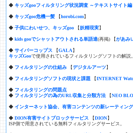
◆
キッズgooフィルタリング状況調査 ～テキストサイト編～(4
◆
キッズgoo危機一髪
【
horobi.com
】
◆
子供にわいせつ、キッズgoo
【
妖精現実
】
◆
kids gooでシャットアウトされる単語達
(再掲) 【
があみ
◆
サイバーコップス
【
GALA
】
キッズGoo
で使用されているフィルタリングソフトの解説
◆
フィルタリングの仕組み
【
デジタルアーツ
】
◆
フィルタリングソフトの現状と課題
【
INTERNET Wat
◆
フィルタリングの問題点
◆
フィルタリングの為のURL収集と分類方法
【
NEO BL
◆
インターネット協会、有害コンテンツの新レーティン
◆
DION有害サイトブロックサービス
【
DION
】
ISP側で用意されている無料フィルタリングサービス。