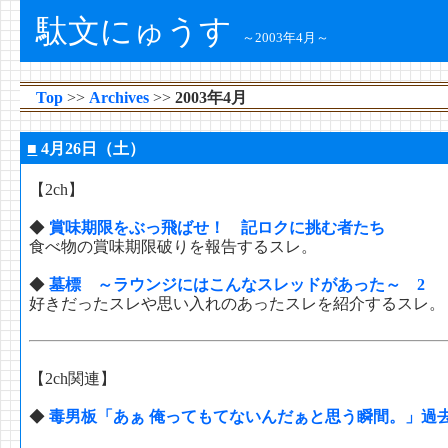
駄文にゅうす
～2003年4月～
Top
Archives
2003年4月
■
4月26日（土）
【2ch】
◆
賞味期限をぶっ飛ばせ！ 記ロクに挑む者たち
食べ物の賞味期限破りを報告するスレ。
◆
墓標 ～ラウンジにはこんなスレッドがあった～ 2
好きだったスレや思い入れのあったスレを紹介するスレ。
【2ch関連】
◆
毒男板「あぁ 俺ってもてないんだぁと思う瞬間。」過