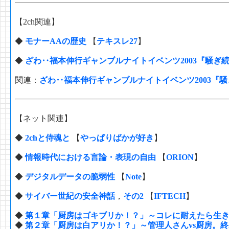
【2ch関連】
◆
モナーAAの歴史
【
テキスレ27
】
◆
ざわ‥福本伸行ギャンブルナイトイベンツ2003『騒ぎ
関連：
ざわ‥福本伸行ギャンブルナイトイベンツ2003『
【ネット関連】
◆
2chと侍魂と
【
やっぱりばかが好き
】
◆
情報時代における言論・表現の自由
【
ORION
】
◆
デジタルデータの脆弱性
【
Note
】
◆
サイバー世紀の安全神話
，
その2
【
IFTECH
】
◆
第１章「厨房はゴキブリか！？」～コレに耐えたら生
◆
第２章「厨房は白アリか！？」～管理人さんvs厨房。