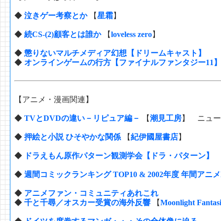
◆
泣きゲー考察とか
【
星霜
】
◆
続CS-(2)顧客とは誰か
【
loveless zero
】
◆
懲りないマルチメディア幻想【ドリームキャスト】
◆
オンラインゲームの行方【ファイナルファンタジー11
【アニメ・漫画関連】
◆
TVとDVDの違い－リピュア編－
【
潮見工房
】 ニュー
◆
押絵と小説 ひそやかな関係
【
紀伊國屋書店
】
◆
ドラえもん原作パターン観測学会【ドラ・パターン】
◆
週間コミックランキング TOP10 & 2002年度 年間アニメ
◆
アニメファン・コミュニティあれこれ
◆
千と千尋／オスカー受賞の海外反響
【
Moonlight Fantas