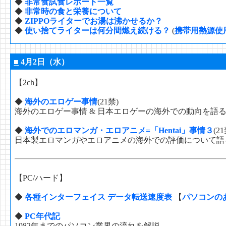
◆
非常食試食レポート一覧
◆
非常時の食と栄養について
◆
ZIPPOライターでお湯は沸かせるか？
◆
使い捨てライターは何分間燃え続ける？
(
携帯用熱源使
■
4月2日（水）
【2ch】
◆
海外のエロゲー事情
(21禁)
海外のエロゲー事情 & 日本エロゲーの海外での動向を語
◆
海外でのエロマンガ・エロアニメ=「Hentai」事情３
(2
日本製エロマンガやエロアニメの海外での評価について語る
【PC/ハード】
◆
各種インターフェイス データ転送速度表
【
パソコンの
◆
PC年代記
1982年までのパソコン業界の流れを解説。