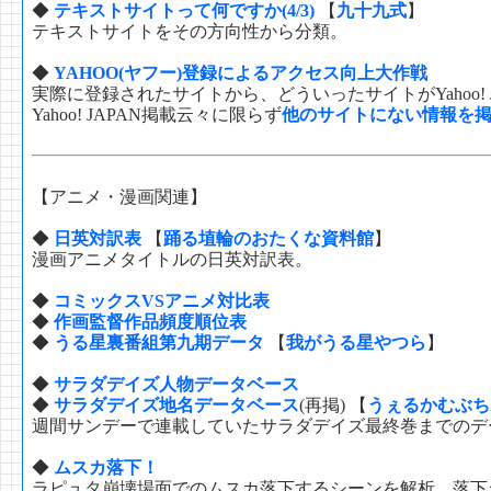
◆
テキストサイトって何ですか(4/3)
【
九十九式
】
テキストサイトをその方向性から分類。
◆
YAHOO(ヤフー)登録によるアクセス向上大作戦
実際に登録されたサイトから、どういったサイトがYahoo!
Yahoo! JAPAN掲載云々に限らず
他のサイトにない情報を
【アニメ・漫画関連】
◆
日英対訳表
【
踊る埴輪のおたくな資料館
】
漫画アニメタイトルの日英対訳表。
◆
コミックスVSアニメ対比表
◆
作画監督作品頻度順位表
◆
うる星裏番組第九期データ
【
我がうる星やつら
】
◆
サラダデイズ人物データベース
◆
サラダデイズ地名データベース
(再掲) 【
うぇるかむぶち
週間サンデーで連載していたサラダデイズ最終巻までのデ
◆
ムスカ落下！
ラピュタ崩壊場面でのムスカ落下するシーンを解析。落下