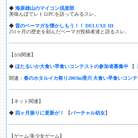
◆
海原雄山のマイコン倶楽部
美味んぼでレトロPCを語ってみるスレ。
◆
昔のベーマガを懐かしもう！！ DELUXE III
251ヶ月の歴史を刻んだベーマガ投稿者達と語るスレ。
【2ch関連】
◆
ほたるいか大食い早食いコンテストの参加者募集中
【
関連：
春のホタルイカ祭り2003in滑川 大食い早食いコン
【ネット関連】
◆
四ヶ月振りに更新が！
【
バーチャル幼女
】
【ゲーム/美少女ゲーム】