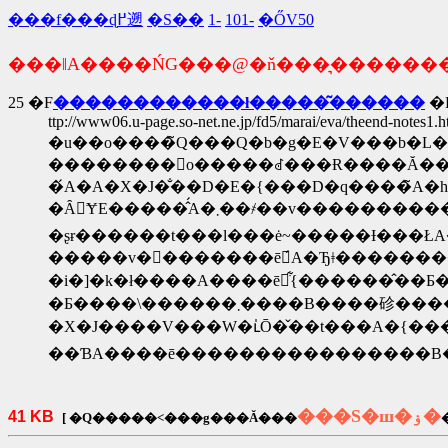
���f���ɖ߂遡
�S��
1-
101-
�ŐV50
���ǁA����ŃG���@�ň���͉�����
25 �F
������������ł�����͂������
�F0
ttp://www06.u-page.so-net.ne.jp/fd5/marai/eva/theend-notes1.h
�u��o����̃Q���Q�b�g�E�V���b�L�
��������񂪏o�����ꂽ���Ɍ����Ă��
�́A�A�X�J�̐��D�E�{���D�q����̃A
�Ȃ񂩂ɎE�����̂́A�܂��҂��v
�ʂɍ������t���l���ė~�����Ɨ���
�����v�𕷂�������ē́A�Ђǂ�������
�i�]�k�ł����A����ē͋{������̂�
�Ƃ����\������܂����B
��ƁA����ē����������������B
���S�ш�ۏ�
41 KB
[ �Q�����˂���g���Ă���