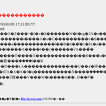
������������
3/01/05 17:13 ID:???
tml
��O�Z���^�[�v�Ƃ������W�I�ԑg�ɁA�ɐ��
������ł����A�u�C���������v�Ƃ����
�h���u�����������ł��B�ŏ��̑�{�ł́A�u�
�����������ł����A����ē��{������ɁA���̏�
ŁA����Ō����Ă�����������ł��B���́u
�肵���݂����ł��B
�Ƃ��D���ŁA������������ǂ��U��ꂽ�炵��
����䂦����ē́A�A�X�J�ɋ����������Ă����݂����
�X�J����V���W�ւ̍Ō�̌��t���A�{�����񂩂猩���V���W�i����ēj�̈�ۂƉ��߂�
�j
��p�T�[�o
Big-Server.com
]
30,000�~/��