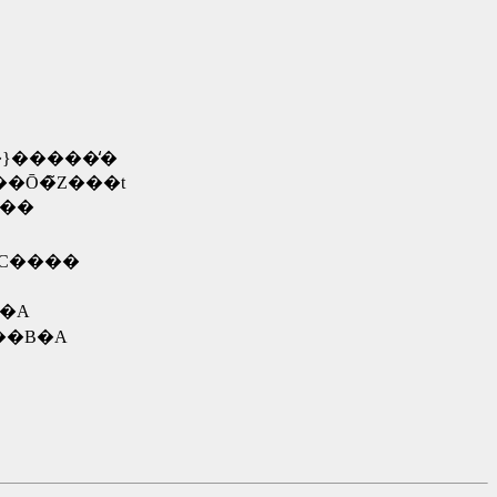
}�����̒�
Ō�̃Z���t
���
�C����
�A
ł��B�A