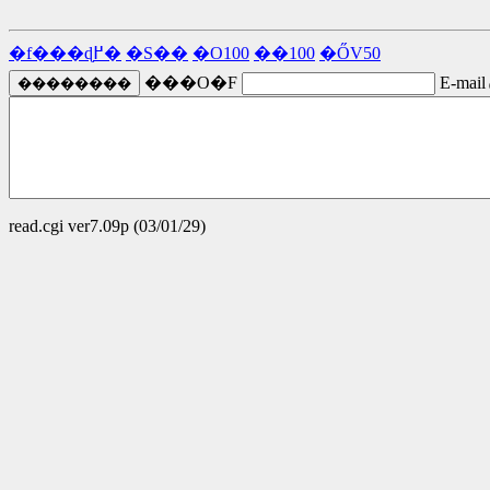
�f���ɖ߂�
�S��
�O100
��100
�ŐV50
���O�F
E-mail
read.cgi ver7.09p (03/01/29)