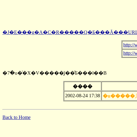
�J�E���g�A�C�R�����Q�Ƃ���Ă���UR
http:/
http:/
�ߋ�7��̍X�V�����͈ȉ��̂Ƃ���ł��B
����
2002-08-24 17:38
�
Back to Home