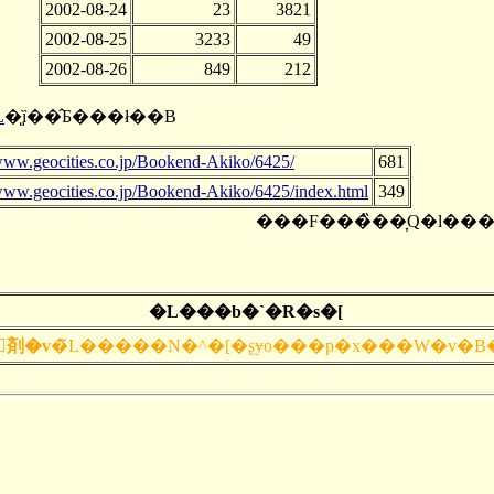
2002-08-24
23
3821
2002-08-25
3233
49
2002-08-26
849
212
L
�͈ȉ��̂Ƃ���ł��B
/www.geocities.co.jp/Bookend-Akiko/6425/
681
/www.geocities.co.jp/Bookend-Akiko/6425/index.html
349
���F���̏��͎Q�l���
�L���b�`�R�s�[
u�����܂񂪑剤�v
�̃L�����N�^�[�ʂɏo���p�x���W�v�B�