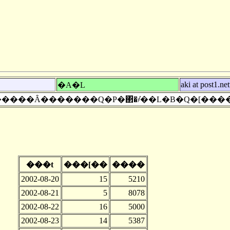
aki at post1.ne
�A�L
�`�h�q������Ȃ�������Q�P�΂̎�҂̓��L�B�Q�[��
���t
���[��
����
2002-08-20
15
5210
2002-08-21
5
8078
2002-08-22
16
5000
2002-08-23
14
5387