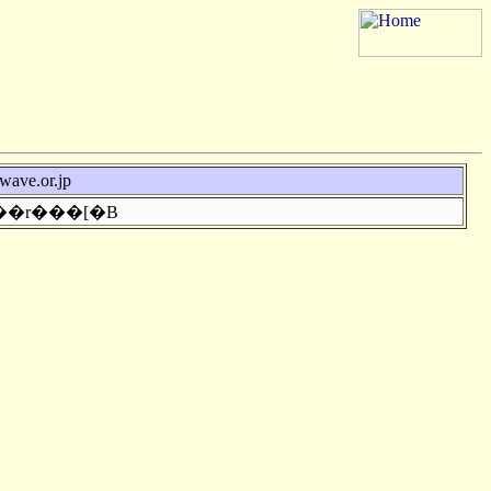
twave.or.jp
���r���[�B