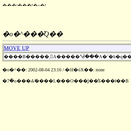
�o�^���̎Q��
MOVE UP
����B�����܂񂪁A�����ᖂ���A
�o�^��: 2002-08-04 23:16 / �ŏI�ύX��: none
�ߋ�7���Ԃ̃����L���O���͈ȉ��̂Ƃ���ł��B